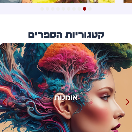
10
9
8
7
6
5
4
3
2
1
קטגוריות הספרים
אימון