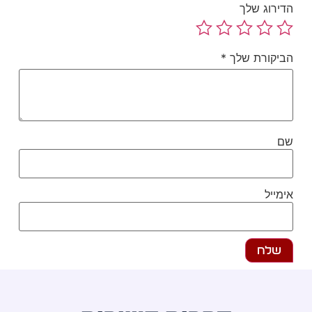
ירוג שלך
יקורת שלך
*
ם
מייל