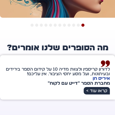
12
11
10
9
8
7
6
5
4
3
2
1
ה הסופרים שלנו אומרים?
תודה מיוחדת לדורון קריספין — אתה מלאך מיוחד במינו
ברשת הענקית הזו. אתה אכן מוציא לאור לא רק את
הספר אלא גם אותי. ליווית אותי ברגעים של מבוכה
וקושי, של דמעות וחיוך, של מחסור ושל שפע עתידי.
אירית שמשון
מחברת הספר "רשת של מלאכים"
קראו עוד >