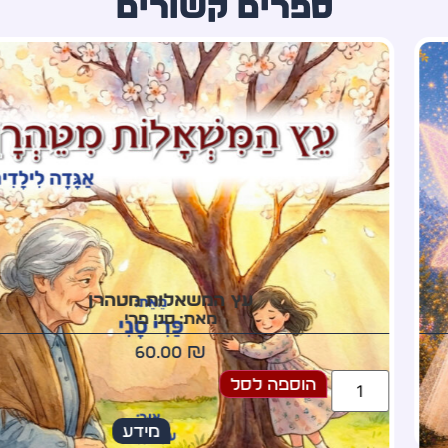
ספרים קשורים
עץ המשאלות מטהרן
מאת: סני פרי
60.00
₪
הוספה לסל
מידע