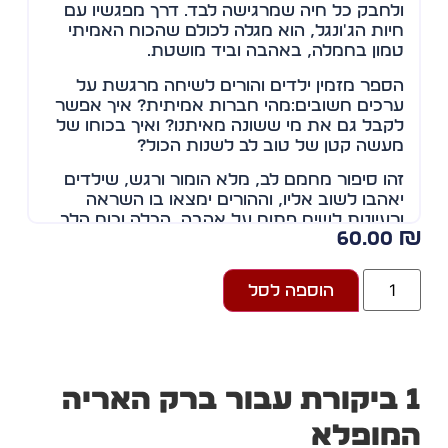
ולחבק כל חיה שמרגישה לבד. דרך מפגשיו עם
חיות הג'ונגל, הוא מגלה לכולם שהכוח האמיתי
טמון בחמלה, באהבה וביד מושטת.
הספר מזמין ילדים והורים לשיחה מרגשת על
ערכים חשובים:מהי חברות אמיתית? איך אפשר
לקבל גם את מי ששונה מאיתנו? ואיך בכוחו של
מעשה קטן של טוב לב לשנות הכול?
זהו סיפור מחמם לב, מלא הומור ורגש, שילדים
יאהבו לשוב אליו, וההורים ימצאו בו השראה
ורעיונות לשיח פתוח על אהבה, הכלה וכוח הלב.
60.00
יפה בן וליד, ילידת 1964, אימם של ברק, נועם
הוספה לסל
ואילון, סבתם של אלמה, ניצן ונוגה וחמותה של
אנה.
יפה היא עובדת סוציאלית, עוסקת בפיתוח
שירותים לאזרחים ותיקים במוסד לביטוח לאומי.
עבור
ברק האריה
זהו ספרה הראשון, שנכתב לאורו ולזכרו של בנה
מופלא
הבכור והאהוב ברק ז"ל.