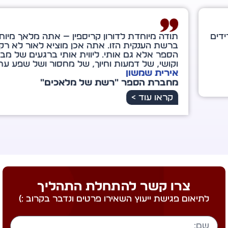
ה מיוחדת לדורון קריספין — אתה מלאך מיוחד במינו
שת הענקית הזו. אתה אכן מוציא לאור לא רק את
ר אלא גם אותי. ליווית אותי ברגעים של מבוכה
שי, של דמעות וחיוך, של מחסור ושל שפע עתידי.
רית שמשון
ברת הספר "רשת של מלאכים"
ראו עוד >
צרו קשר להתחלת התהליך
לתיאום פגישת ייעוץ השאירו פרטים ונדבר בקרוב :)