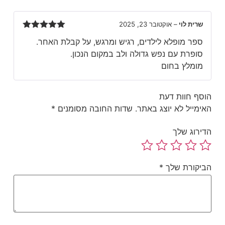
ברק לחם בגבורה במלחמת "חרבות ברזל" ונהרג
בעזה בתאריך 22.01.2024.
שרית לוי
–
אוקטובר 23, 2025
דורג
5
מתוך
את הספר כתבה בהשראת תכונותיו וערכיו של
ספר מופלא לילדים, רגיש ומרגש, על קבלת האחר.
5
ברק שניחן בחוכמת הלב, ומתוך אמונה שילדי
סופרת עם נפש גדולה ולב במקום הנכון.
ישראל יוכלו להכירו ולשאוב השראה מדמותו, וכך
מומלץ בחום
יישאר הברק שלו בעולם.
הספר נכתב כמתנה אישית לנוגה, בתו של ברק,
סף חוות דעת
שיהיה לה לזיכרון נוסף מאביה.
ימייל לא יוצג באתר.
שדות החובה מסומנים
*
ירוג שלך
יקורת שלך
*