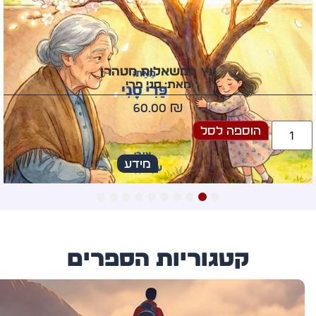
עץ המשאלות מטהרן
מאת: סני פרי
60.00
₪
הוספה לסל
מידע
10
9
8
7
6
5
4
3
2
1
קטגוריות הספרים