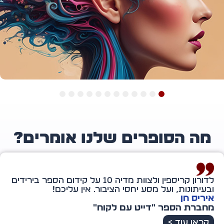
12
11
10
9
8
7
6
5
4
3
2
1
ה הסופרים שלנו אומרים?
תודה מיוחדת לדורון קריספין — אתה מלאך מיוחד במינו
ברשת הענקית הזו. אתה אכן מוציא לאור לא רק את
הספר אלא גם אותי. ליווית אותי ברגעים של מבוכה
וקושי, של דמעות וחיוך, של מחסור ושל שפע עתידי.
אירית שמשון