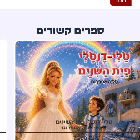
ספרים קשורים
עץ המשאלות מטהרן
מאת: סני פרי
60.00
₪