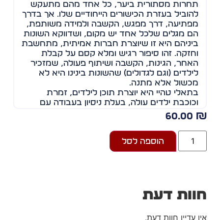
תחרות מסתורית ביער, כל אחד מהם מתעקש
להוביל בעזרת הכישורים הייחודיים שלו. אך בדרך
מפתיעה, דרך מפגש, הקשבה ולמידה משותפת,
הם מגלים שלכל אחד יש מקום, ושדווקא השונות
ביניהם היא זו שיוצרת חברות אמיתית, מתחשבת
וחזקה. זהו סיפור רגיש ומלא קסם על קבלת
האחר, הגינות, הקשבה ושיתוף פעולה, שמזכיר
לילדים (וגם לגדולים) שהשונות בינינו היא לא
מכשול אלא מתנה.
בתאלי טהיי היא יוצרת תוכן לילדים, זמרת
וכוכבת ילדים עולה, בעלת ניסיון בעבודה עם
ילדים דרך מוזיקה, סיפור ויצירה.
60.00
ביצירתה היא שמה דגש על חיזוק ביטחון עצמי,
שמחה וקבלת האחר.
הוספה לסל
וות דעת
ן עדיין חוות דעת.