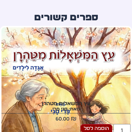
ספרים קשורים
עץ המשאלות מטהרן
מאת: סני פרי
60.00
₪
הוספה לסל