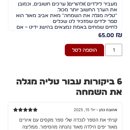
מעביר לילדים )ולהורים( ערכים חשובים, וכמובן
את הערך החשוב יותר מכול.
"טליה מגלה את השמחה" מאת אביב מאור הוא
ספר ילדים שמזכיר לנו שכלים
לחיים שמחים באמת נמצאים בהישג ידינו – אם
רק נקשיב, נלמד ונראה את היופי
65.00
שסביבנו.
אביב מאור, בת 21 מפתח תקווה.
הוספה לסל
סטודנטית ללימודי משחק בקולנוע, טלוויזיה
ותאטרון.
בוגרת נוער "בית-צבי" ונוער תאטרון "הקאמרי".
שחקנית בתיאטרון ״הכרכרה״.
זהו ספרה הראשון.
ת עבור
טליה מגלה
ת השמחה
אהובה כהן
–
יולי 15, 2025
דורג
5
מתוך
קניתי את הספר לנכדה שלי ספר מקסים עם איורים
5
מאוד יפים הילדה מאוד נהנתה מהסיפור. ממליצה