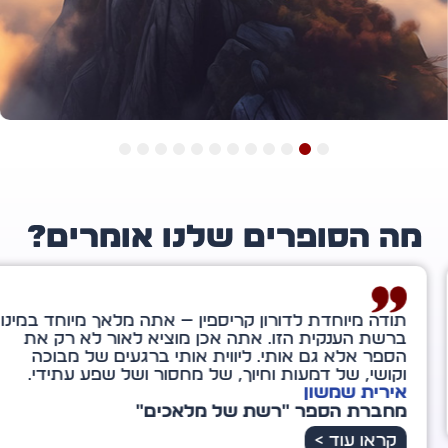
12
11
10
9
8
7
6
5
4
3
2
1
ה הסופרים שלנו אומרים?
ה מיוחדת לדורון קריספין — אתה מלאך מיוחד במינו
שת הענקית הזו. אתה אכן מוציא לאור לא רק את
ר אלא גם אותי. ליווית אותי ברגעים של מבוכה
שי, של דמעות וחיוך, של מחסור ושל שפע עתידי.
רית שמשון
ברת הספר "רשת של מלאכים"
ראו עוד >