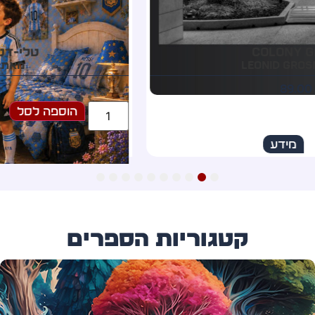
טלי-דנטלי פית השינים
מאת: טליה אספרנס
75.00
₪
הוספה לסל
מידע
10
9
8
7
6
5
4
3
2
1
קטגוריות הספרים