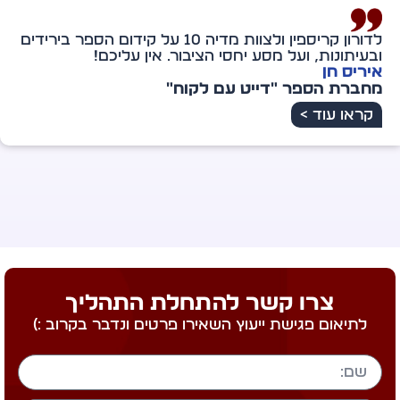
תודה מיוחדת לדורון קריספין — אתה מלאך מיוחד במינו
ברשת הענקית הזו. אתה אכן מוציא לאור לא רק את
הספר אלא גם אותי. ליווית אותי ברגעים של מבוכה
וקושי, של דמעות וחיוך, של מחסור ושל שפע עתידי.
אירית שמשון
מחברת הספר "רשת של מלאכים"
קראו עוד >
צרו קשר להתחלת התהליך
לתיאום פגישת ייעוץ השאירו פרטים ונדבר בקרוב :)