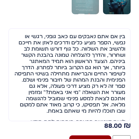
בין אם אתם נאבקים עם כאב גופני, רגשי או
נפשי, הספר מציע כלים ודרכים לאזן את חייכם
ולהשיב את השלווה. כל גוף דורש תשומת לב
ושחרור, והדרך להצלחה טמונה בהבנת הקשר
ביניהם. הצעד הראשון הוא תמיד המאתגר
ביותר, אך הוא גם הקרוב ביותר לפתרון. הדרך
לשיפור החיים והבריאות מתחילה בשינוי התפיסה
הפנימית והבנת המהות של חיבור פנימי ושלם.
ספר זה לא רק מציע דרכי פעולה, אלא גם
מעורר את השאלה "מי אני באמת?" ומזמין
אתכם לצאת למסע פנימי שמוביל להגשמה
מלאה. אל תפסיקו, כי קרוב מאוד אתם למקום
שבו תוכלו להיות מי שאתם באמת.
ליאת דויטשר מרצהה-מומחית לתת מודע,
88.00
מייסדת "שיטת 5 הגופים" לאיזון גוף נפש. בעלים
ומנכ"לית לשעבר של "מרכז דויטשר", מרצה