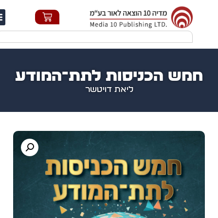
חי
מש הכניסות לתת־המודע
ליאת דויטשר