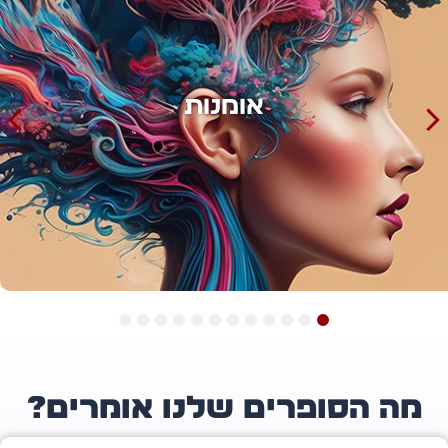
אימון
12
11
10
9
8
7
6
5
4
3
2
1
ה הסופרים שלנו אומרים?