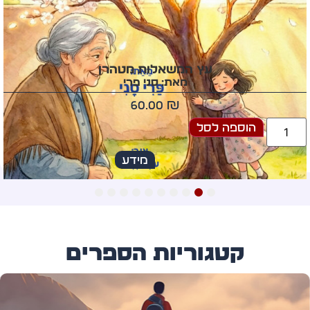
עץ המשאלות מטהרן
מאת: סני פרי
60.00
₪
הוספה לסל
מידע
10
9
8
7
6
5
4
3
2
1
קטגוריות הספרים