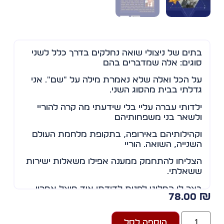
בתים של ניצולי שואה נחלקים בדרך כלל לשני
סוגים: אלה שמדברים בהם
על הכל ואלה שלא נאמרת מילה על "שם". אני
גדלתי בבית מהסוג השני.
ילדותי עברה עליי בלי שידעתי מה קרה להוריי
ולשאר בני משפחותיהם
וקהילותיהם באירופה, בתקופת מלחמת העולם
השנייה, השואה. הוריי
הצליחו להתחמק ממענה אפילו משאלות ישירות
ששאלתי.
בצר לו החליט לפנות לדודתו אוד מוצל אחרון
78.00
למשפחה וללקט את מלוא
המידע שברשותה ככל שיותיר להם הזמן. פיסות
הוספה לסל