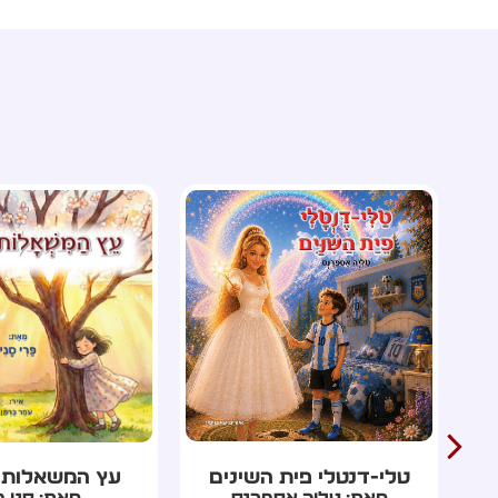
עץ המשאלות מטהרן
השנה שנעלמה ל
מאת: סני פרי
מאת: רון כר