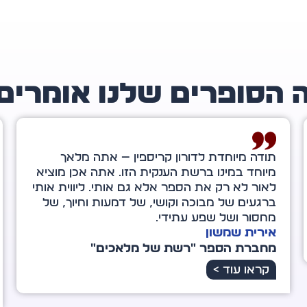
 הסופרים שלנו אומרים
דורון קריספין, כשהייתי בת ארבע־עשרה צפיתי
בסרט בשם "גראנד קניון", שהשפיע רבות על
חיי. מאותו הרגע ממש, כשיצאתי מבית הקולנוע,
הבנתי שאם נכנס אדם לחייך – יש סיבה לכך. לא
בהכרח נבין זאת באותו הרגע, אלא לעתים רק
במבט לאחור.
רינת ונטורה
מחברת הספר "הכוח שבי"
קראו עוד >