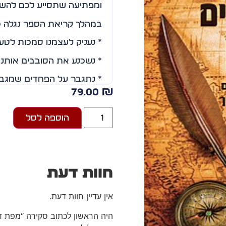
ומפתיעה שתסייע לכם להשפי
במהלך קריאת הספר נגלה כ
* נעניק לעצמנו סמכות לטעון
* נשכנע את הסובבים אותנו
* נתגבר על הפחדים שמגביל
79.00
₪
* נתחבר בקלות לכל אדם ונ
* נשפיע בכל זמן ובכל מקו
הוספה לסל
* נעביר מסרים בצורה חדה 
* נשתמש במילים, בשפת גוף 
חוות דעת
* נספר סיפורים משכנעים 
* ניצור אמינות, ספונטניות ו
אין עדיין חוות דעת.
הספר מפת דרכים לגן עדן מכ
היה הראשון לכתוב סקירה “מפת דר
וטיעוני מחץ שצבר המחבר כע