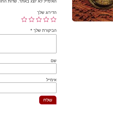
האימייל לא יוצג באתר.
שדות החו
"מפת דרכים" פרקטית שתעז
יוצאות דופן בחייו.
הדירוג שלך
תומר סופר, עורך דין, בעל 
עסקים, מגשר מוסמך ומומ
ועסקים, חוקר השפעה, מאמן ומאסטר NLP. ז
הביקורת שלך
*
10% מהרווחים ממכירת הספר יתרמו לעמותות המסייעות
לאנשים לממש את כישורי 
ולהיות מנהיגים.
שם
אימייל