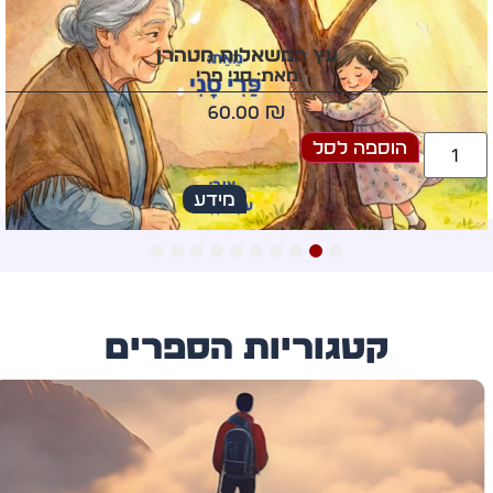
עץ המשאלות מטהרן
מאת: סני פרי
60.00
₪
הוספה לסל
מידע
10
9
8
7
6
5
4
3
2
1
קטגוריות הספרים