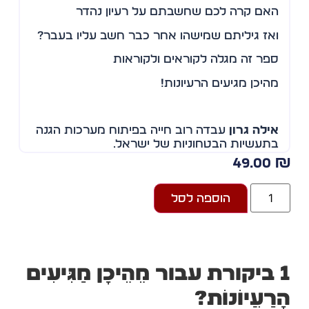
האם קרה לכם שחשבתם על רעיון נהדר
ואז גיליתם שמישהו אחר כבר חשב עליו בעבר?
ספר זה מגלה לקוראים ולקוראות
מהיכן מגיעים הרעיונות!
אילה גרון
עבדה רוב חייה בפיתוח מערכות הגנה
בתעשיות הבטחוניות של ישראל.
49.00
כאימא לשניים וסבתא לארבעה, היא מוצאת
רעיונות לבילויים וממציאה משחקים לילדים, בהם
"פיל וחתול בהרפתקה במסלול".
הוספה לסל
עבור
מֵהֵיכָן מַגִּיעִים
רַעֲיוֹנוֹת?