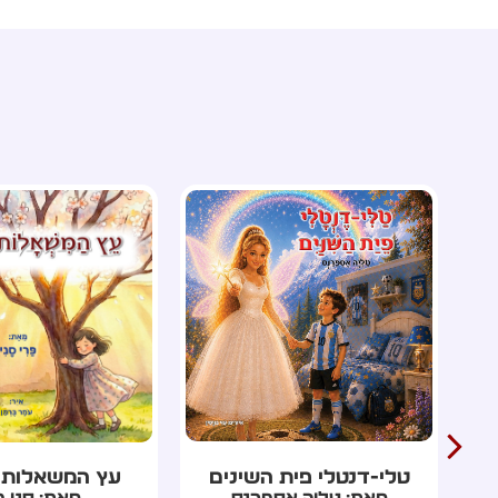
עץ המשאלות מטהרן
השנה שנעלמה ל
מאת: סני פרי
מאת: רון כר