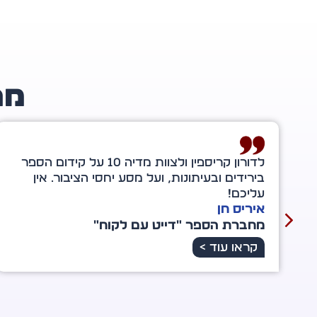
מה
תודה מיוחדת לדורון קריספין — אתה מלאך
מיוחד במינו ברשת הענקית הזו. אתה אכן מוציא
לאור לא רק את הספר אלא גם אותי. ליווית אותי
ברגעים של מבוכה וקושי, של דמעות וחיוך, של
מחסור ושל שפע עתידי.
אירית שמשון
מחברת הספר "רשת של מלאכים"
קראו עוד >