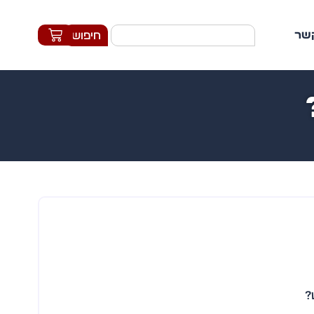
קשר
חיפוש
ט?