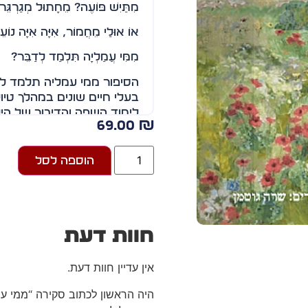
מִתַּיִשׁ פּוֹעֶה? מֵחָתוּל מְגַרְגֵּר
אוֹ אוּלַי מֵחֲמוֹר, אִיָּה אִיָּה נוֹע
מִמִּי עֲמַלְיָה תִּלְמַד לְדַבֵּר?
הסיפור ממי עמליה תלמד ל
בעלי חיים שונים במהלך טיו
לימוד השפה והדיבור של היל
69.00
₪
בעלי החיים, וממשיך בלימוד
המשפחה וחברים.
הוספה לסל
הסיפור מתאים לפעוטות בני
בעלי חיים שונים ועם מגוון
הסיפור כתוב כולו בחרוזים
הקראה קולחת, במקצב ריתמ
חוות דעת
אין עדיין חוות דעת.
היה הראשון לכתוב סקירה “ממי ע