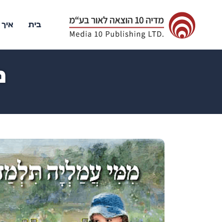
בית
איך 
מ