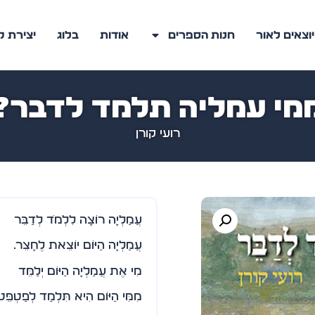
יוצאים לאור
חנות הספרים
אודות
בלוג
יצירת 
מי עמליה תלמד לדבר?
רועי קורן
עֲמַלְיָה רוֹצָה לִלְמֹד לְדַבֵּר
עֲמַלְיָה הַיּוֹם יוֹצֵאת לֶחָצֵר.
מִי אֶת עֲמַלְיָה הַיּוֹם יְלַמֵּד
מִמִּי הַיּוֹם הִיא תִּלְמַד לְפַטְפֵּ