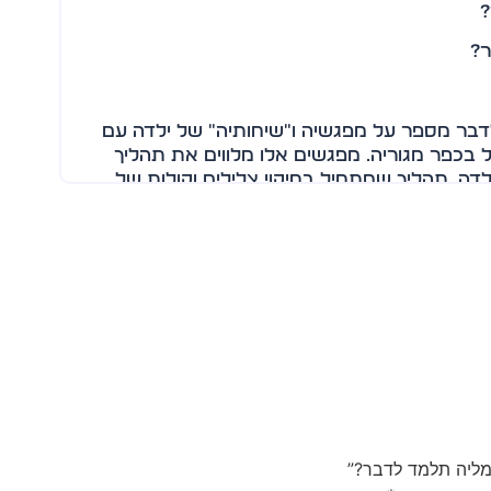
?
ֵר?
דבר מספר על מפגשיה ו"שיחותיה" של ילדה עם
ל בכפר מגוריה. מפגשים אלו מלווים את תהליך
דה. תהליך שמתחיל בחיקוי צלילים וקולות של
 שפת בני אדם – מילים ומשפטים – מבני
 שנתיים עד חמש. הוא מפגיש את הילדים עם
 הקולות והצלילים שהם משמיעים.
 המאפשרים למי שמספר את הסיפור לילדים,
י ומשחקי.
מליה תלמד לדבר?”