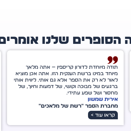
 הסופרים שלנו אומרים
דורון קריספין, כשהייתי בת ארבע־עשרה צפיתי
בסרט בשם "גראנד קניון", שהשפיע רבות על
חיי. מאותו הרגע ממש, כשיצאתי מבית הקולנוע,
הבנתי שאם נכנס אדם לחייך – יש סיבה לכך. לא
בהכרח נבין זאת באותו הרגע, אלא לעתים רק
במבט לאחור.
רינת ונטורה
מחברת הספר "הכוח שבי"
קראו עוד >