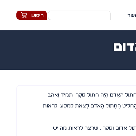
קשר
חיפוש
דום
ָתוּל הָאָדֹם הָיָה חָתוּל סַקְרָן תָּמִיד וְאָהַב
ֶחְלִיט הֶחָתוּל הָאָדֹם לָצֵאת לְמַסָּע וְלִרְאוֹת
תול אדום וסקרן, שרצה לראות מה יש