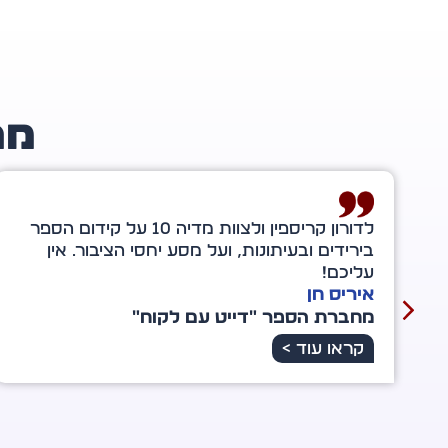
מה
תודה מיוחדת לדורון קריספין — אתה מלאך
מיוחד במינו ברשת הענקית הזו. אתה אכן מוציא
לאור לא רק את הספר אלא גם אותי. ליווית אותי
ברגעים של מבוכה וקושי, של דמעות וחיוך, של
מחסור ושל שפע עתידי.
אירית שמשון
מחברת הספר "רשת של מלאכים"
קראו עוד >