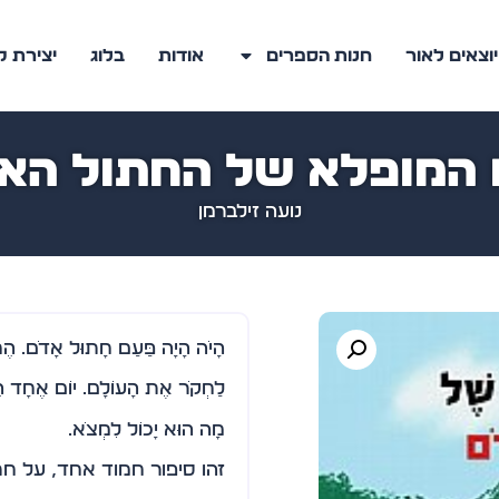
יוצאים לאור
חנות הספרים
אודות
בלוג
יצירת 
 המופלא של החתול הא
נועה זילברמן
הָיֹה הָיָה פַּעַם חָתוּל אָדֹם. הֶח
לַחְקֹר אֶת הָעוֹלָם. יוֹם אֶחָד ה
מָה הוּא יָכוֹל לִמְצֹא.
זהו סיפור חמוד אחד, על ח