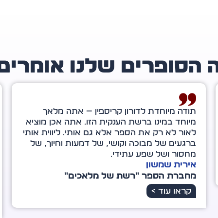
 הסופרים שלנו אומרים
דורון קריספין, כשהייתי בת ארבע־עשרה צפיתי
בסרט בשם "גראנד קניון", שהשפיע רבות על
חיי. מאותו הרגע ממש, כשיצאתי מבית הקולנוע,
הבנתי שאם נכנס אדם לחייך – יש סיבה לכך. לא
בהכרח נבין זאת באותו הרגע, אלא לעתים רק
במבט לאחור.
רינת ונטורה
מחברת הספר "הכוח שבי"
קראו עוד >