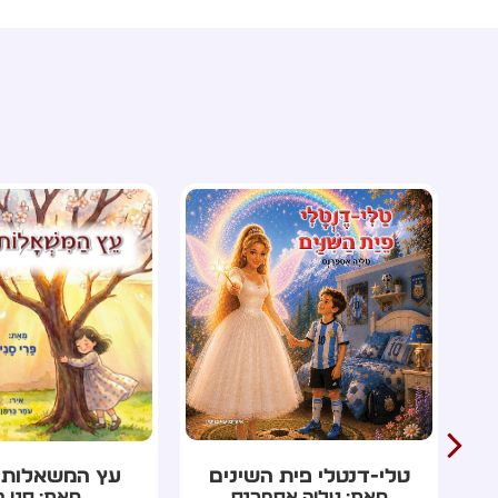
עץ המשאלות מטהרן
השנה שנעלמה ל
מאת: סני פרי
מאת: רון כר