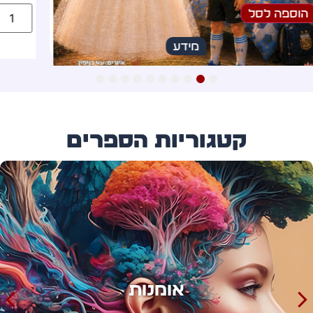
הוספה לסל
מידע
10
9
8
7
6
5
4
3
2
1
קטגוריות הספרים
אימון