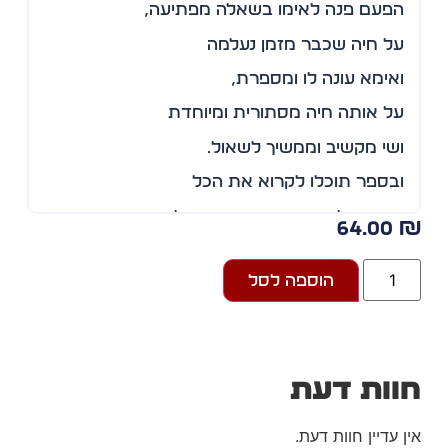
הפעם פנה לאימו בשאלה מפתיעה,
על חיה שכבר מזמן נעלמה
ואימא עונה לו ומספרת,
על אותה חיה מסתורית ומיוחדת
ושי מקשיב וממשיך לשאול…
ובספר תוכלו לקרוא את הכל
פנינה אלטרמן־נבון, גננת בגימלאות, מתגוררת
64.00
ברמת הגולן ואימא לשלושה ילדים בוגרים, שי,
שגב ושחף. סבתא לים הקטנה ובת הזוג של
חיים. מתנדבת עם קשישים, עובדת עם ילדים
הוספה לסל
צעירים, כותבת ספרים ואוהבת לטייל ולקרוא.
זהו סיפרה השני. קריאה מהנה
וות דעת
ן עדיין חוות דעת.