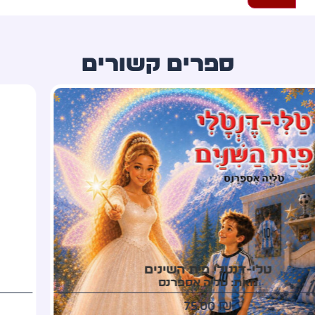
ספרים קשורים
עץ המשאלות מטהרן
מאת: סני פרי
60.00
₪