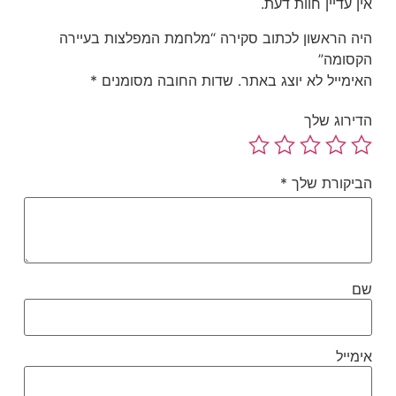
ן עדיין חוות דעת.
הביכורים שלה.
moc.liamg@naimahs.ande
ה הראשון לכתוב סקירה “מלחמת המפלצות בעיירה
סומה”
ימייל לא יוצג באתר.
שדות החובה מסומנים
*
ירוג שלך
יקורת שלך
*
ם
מייל