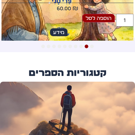
60.00
₪
הוספה לסל
מידע
10
9
8
7
6
5
4
3
2
1
קטגוריות הספרים