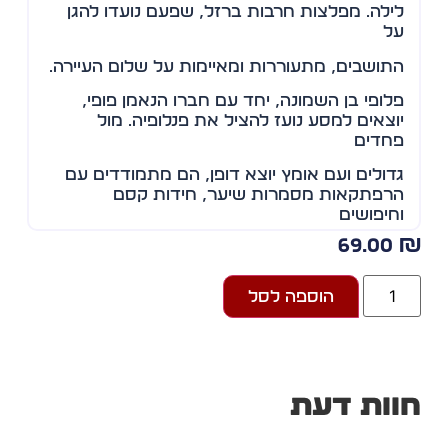
לילה. מפלצות חרבות ברזל, שפעם נועדו להגן
על
התושבים, מתעוררות ומאיימות על שלום העיירה.
פלופי בן השמונה, יחד עם חברו הנאמן פופי,
יוצאים למסע נועז להציל את פנלופיה. מול
פחדים
גדולים ועם אומץ יוצא דופן, הם מתמודדים עם
הרפתקאות מסמרות שיער, חידות קסם
וחיפושים
69.00
אחר אבקת פלא מסתורית שיכולה לשנות את
גורלם.
הוספה לסל
האם יצליחו הילדים לגבור על המפלצות ולהחזיר
את השקט לעיירה האהובה?
סיפור סוחף ומלא הרפתקאות על גבורה, חברות
והתמודדות עם פחדים.
וות דעת
הספר מיועד לקוראים בגילאי 7–12.
עדנה לוי שמיאן מתגוררת באשקלון. זהו ספר