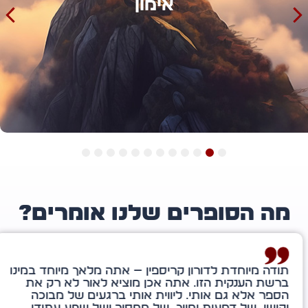
אימון
12
11
10
9
8
7
6
5
4
3
2
1
ה הסופרים שלנו אומרים?
ה מיוחדת לדורון קריספין — אתה מלאך מיוחד במינו
שת הענקית הזו. אתה אכן מוציא לאור לא רק את
ר אלא גם אותי. ליווית אותי ברגעים של מבוכה
שי, של דמעות וחיוך, של מחסור ושל שפע עתידי.