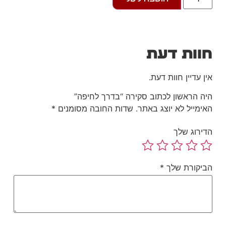
הומור ואנושיות, שמצליחים
ללכוד רגעים קטנים של החיים ולחשוף את
המורכבות שמסתתרת מאחוריהם.
וות דעת
ן עדיין חוות דעת.
ה הראשון לכתוב סקירה “בדרך לחיפה”
ימייל לא יוצג באתר.
שדות החובה מסומנים
*
ירוג שלך
יקורת שלך
*