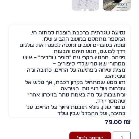
נסיעה שגרתית ברכבת הופכת למחזה חי.
המספר מתמקם במושב הקבוע שלו,
צופה בעוברים ושבים ומנסה לפענח את עולמם
דרך לבושם, תנועותיהם והבעות
פניהם. מפגש מקרי עם "סופר שלדים" – איש
מסתורי שאוסף שלדי סיפורים –
מצית שיחה מפתיעה על החיים, כתיבה ומה
שביניהם.
זהו מסע שמתחיל בקרון רכבת, אך גולש אל
עולמות של רעיונות, השראה
ומחשבות על מה באמת נותר בזיכרון אחרי
שהמסך יורד.
סיפור שנון, מלא תובנות וחיוך על החיים, על
כתיבה, ועל ההבדל שבין שלד
לסיפור שלם.
79.00
מחבר הספר, עודד יקותיאלי, מתאר את עצמו
"בסך הכל אחד העם", אך דווקא
הוספה לסל
מתוך הפשטות הזו נולדים סיפורים מלאי עומק,