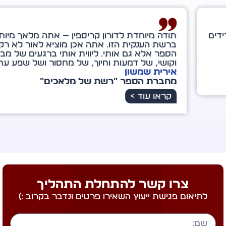
ה מיוחדת לדורון קריספין — אתה מלאך מיוחד במינו
שת הענקית הזו. אתה אכן מוציא לאור לא רק את
ר אלא גם אותי. ליווית אותי ברגעים של מבוכה
שי, של דמעות וחיוך, של מחסור ושל שפע עתידי.
רית שמשון
ברת הספר "רשת של מלאכים"
ראו עוד >
צרו קשר להתחלת התהליך
לתיאום פגישת ייעוץ השאירו פרטים ונדבר בקרוב :)