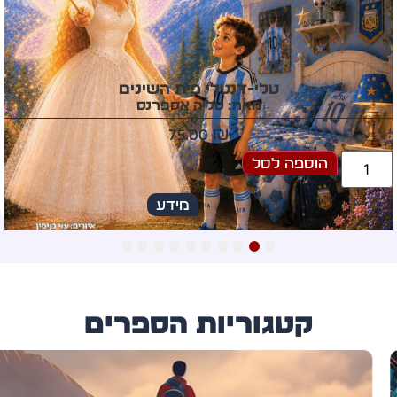
טלי-דנטלי פית השינים
מאת: טליה אספרנס
75.00
₪
הוספה לסל
מידע
10
9
8
7
6
5
4
3
2
1
קטגוריות הספרים