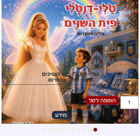
עץ המשאלות מטהרן
מאת: סני פרי
60.00
₪
הוספה לסל
מידע
10
9
8
7
6
5
4
3
2
1