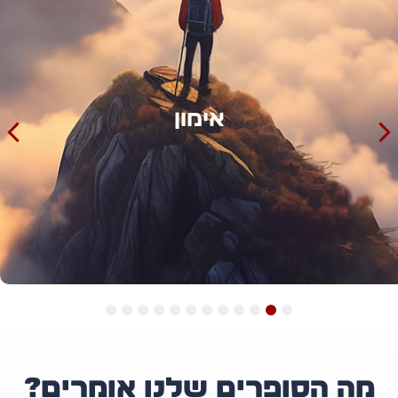
אימון
12
11
10
9
8
7
6
5
4
3
2
1
ה הסופרים שלנו אומרים?