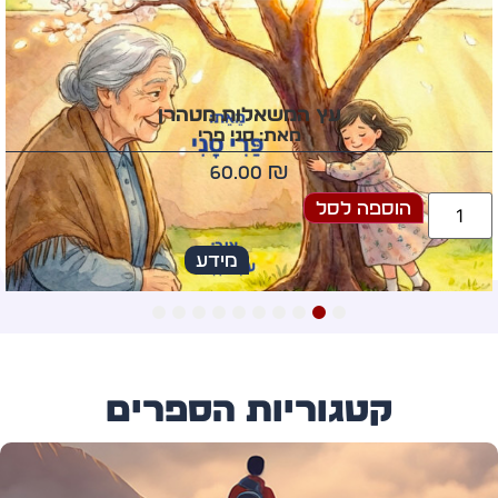
עץ המשאלות מטהרן
מאת: סני פרי
60.00
₪
הוספה לסל
מידע
10
9
8
7
6
5
4
3
2
1
קטגוריות הספרים