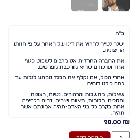
ב"ה
ישנה נטייה לחרוץ את דינו של האחר על פי חזותו
החיצונית.
את החברה החרדית אנו מרבים לשפוט כגוף
אחד ושוכחים שהיא מורכבת מפרטים…
אחרי הכול, אם נקלף את הבגד נופתע לגלות עד
כמה כולנו דומים.
שאלות, מחשבות והרהורים… נטיות, רצונות
וחסכים… חלומות, תאוות ויצרים… דרים בכפיפה
אחת בקרב כל בני האדם-תהיה אמונתם אשר
תהיה.
98.00
זלמן נוח הוא בחור ישיבה חרדי השייך לחסידות
גור ומתגורר בשכונת מאה שערים בירושלים.
הוספה לסל