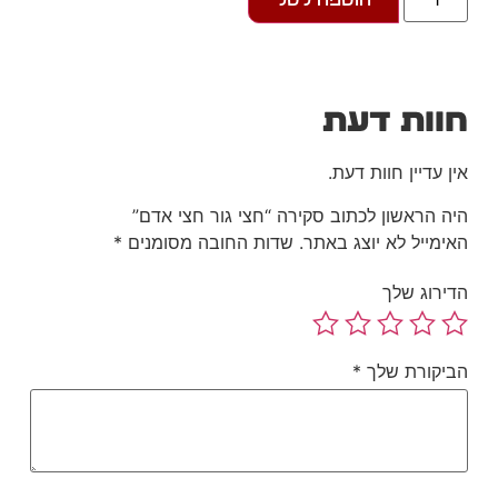
כחלק מתהליך טבעי ואנושי החלו לפעם גם בו
שאלות על אודות העולם, אלוהים, נפש האדם,
סוגיות הנוגעות בגורל, בחירה חופשית, מיניות
ועוד…
את המסע לחקר האמת הפרטית התחיל זלמן
וות דעת
ברחובותיה המיוחדים של עיר הבירה… לאן הגיע?
במי פגש? עם מי התחבר? במה התנסה?
ן עדיין חוות דעת.
והאומנם שינה מאורחותיו?
ה הראשון לכתוב סקירה “חצי גור חצי אדם”
על כל אלו ועוד תוכלו לקרוא ברומן הייחודי,
הסוחף, העמוק והמפתיע – חצי גור חצי אדם.
ימייל לא יוצג באתר.
שדות החובה מסומנים
*
שגיב (זלמן) שמחיוף כהן הוא מורה לתנ"ך,
ירוג שלך
מחשבת ישראל, ספרות ובעל התמחות בחינוך
מיוחד.
חצי גור חצי אדם הוא ספרו הראשון.
יקורת שלך
*