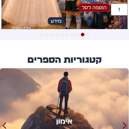
הוספה לסל
מידע
10
9
8
7
6
5
4
3
2
1
קטגוריות הספרים
אימון