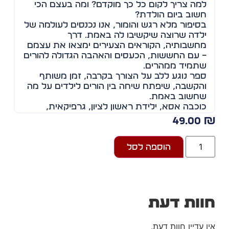
למה צריך לקום כל כך מוקדם? ומה בעצם הכי
חשוב ביום הולדת?
בסיפור מלא רגש והומור, אנו נכנסים לעולמה של
ילדה שרוצה שיקשיבו לה באמת. דרך
מחשבותיה, הקוראים הצעירים ימצאו את עצמם
– עם החששות, הכעסים והאהבה הגדולה להורים
שתמיד ממהרים.
ספר נוגע ללב על הצורך בקרבה, זמן משותף
והקשבה, שיפתח שיחה בין הורים לילדים על מה
שחשוב באמת.
כוכבה אסא, ילידת ראשון לציון, גרפיקאית,
ממציאה ומעצבת משחקים.
49.00
חיה במדריד שלוש שנים ועבדה במחלקה
הגרפית של הוצאת הספרים הגדולה "אגילאר",
הוספה לסל
בסטודיו מורו בתחום הסרטים המצוירים ואף
עיצבה פלקטים להצגות התיאטרון הלאומי
הספרדי.
כותבת במשך שנים. מה שעדי חושבת, הוא
ספרה הראשון שיוצא לאור.
ספרה השני, סולם ללא שלבים, יצא לאור בקרוב
וות דעת
בהוצאת מדיה 10.
ן עדיין חוות דעת.