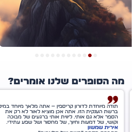
12
11
10
9
8
7
6
5
4
3
2
1
ה הסופרים שלנו אומרים?
ה מיוחדת לדורון קריספין — אתה מלאך מיוחד במינו
שת הענקית הזו. אתה אכן מוציא לאור לא רק את
ר אלא גם אותי. ליווית אותי ברגעים של מבוכה
שי, של דמעות וחיוך, של מחסור ושל שפע עתידי.
רית שמשון