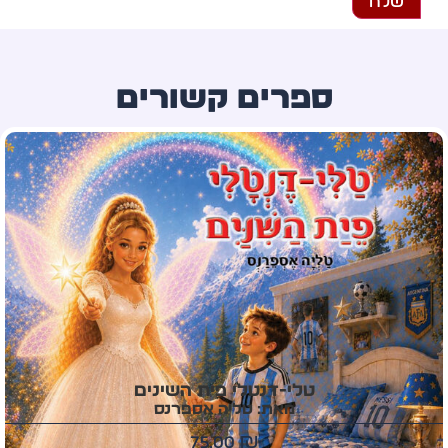
ספרים קשורים
טלי-דנטלי פית השינים
מאת: טליה אספרנס
75.00
₪