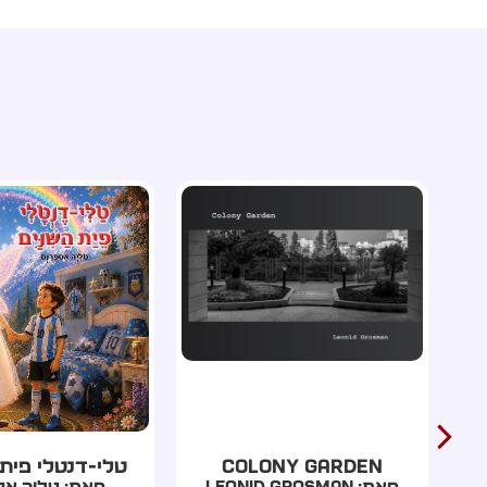
טלי-דנטלי פית השינים
עץ המשאלות 
מאת: טליה אספרנס
מאת: סני פ