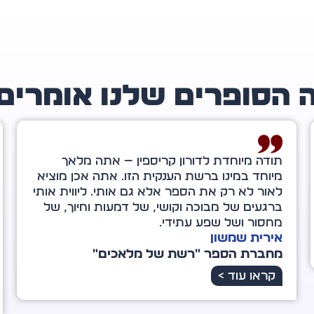
 הסופרים שלנו אומרים
דורון קריספין, כשהייתי בת ארבע־עשרה צפיתי
בסרט בשם "גראנד קניון", שהשפיע רבות על
חיי. מאותו הרגע ממש, כשיצאתי מבית הקולנוע,
הבנתי שאם נכנס אדם לחייך – יש סיבה לכך. לא
בהכרח נבין זאת באותו הרגע, אלא לעתים רק
במבט לאחור.
רינת ונטורה
מחברת הספר "הכוח שבי"
קראו עוד >