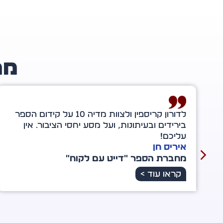
מה
תודה מיוחדת לדורון קריספין — אתה מלאך
מיוחד במינו ברשת הענקית הזו. אתה אכן מוציא
לאור לא רק את הספר אלא גם אותי. ליווית אותי
ברגעים של מבוכה וקושי, של דמעות וחיוך, של
מחסור ושל שפע עתידי.
אירית שמשון
מחברת הספר "רשת של מלאכים"
קראו עוד >