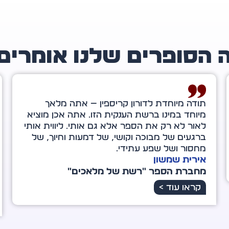
 הסופרים שלנו אומרים
דורון קריספין, כשהייתי בת ארבע־עשרה צפיתי
בסרט בשם "גראנד קניון", שהשפיע רבות על
חיי. מאותו הרגע ממש, כשיצאתי מבית הקולנוע,
הבנתי שאם נכנס אדם לחייך – יש סיבה לכך. לא
בהכרח נבין זאת באותו הרגע, אלא לעתים רק
במבט לאחור.
רינת ונטורה
מחברת הספר "הכוח שבי"
קראו עוד >