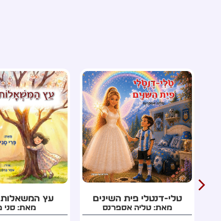
עץ המשאלות מטהרן
השנה שנעלמה ל
מאת: סני פרי
מאת: רון כר