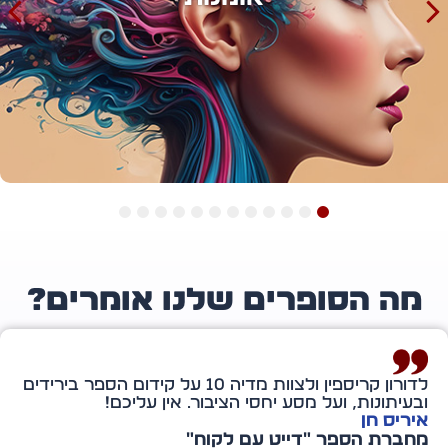
12
11
10
9
8
7
6
5
4
3
2
1
ה הסופרים שלנו אומרים?
לדורון קריספין ולצוות מדיה 10 על קידום הספר בירידים
יתונות, ועל מסע יחסי הציבור. אין עליכם!
יס חן
ברת הספר "דייט עם לקוח"