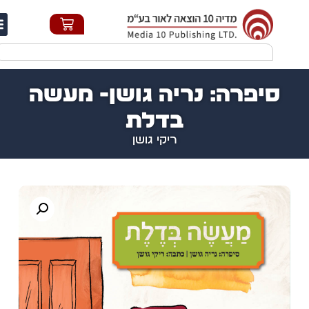
חי
סיפרה: נריה גושן- מעשה
בדלת
ריקי גושן