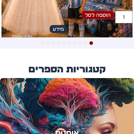
60.00
₪
הוספה לסל
מידע
10
9
8
7
6
5
4
3
2
1
קטגוריות הספרים
אומנות