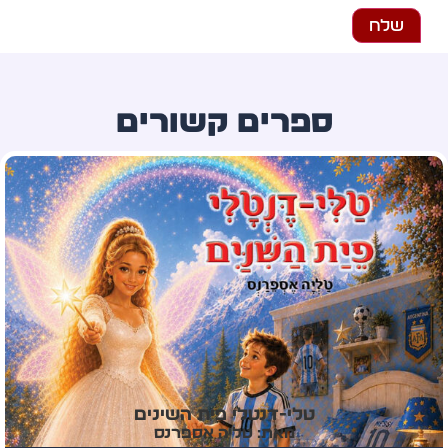
ספרים קשורים
עץ המשאלות מטהרן
מאת: סני פרי