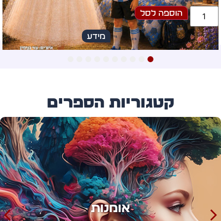
הוספה לסל
מידע
10
9
8
7
6
5
4
3
2
1
קטגוריות הספרים
אימון