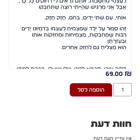
לְעַצְמִי מַחְשָׁבוֹת. אַתֶּם נִרְאִים לִי רְחוֹקִים כָּל כָּךְ,
אֲבָל אֲנִי מַרְגִּישׁ שֶׁהָיִיתִי רוֹצֶה שֶׁתְּחַבְּקוּ
אוֹתִי, עִם שְׁתֵּי יָדַיִם, בְּחֹם, חָזָק חָזָק.
זֶהוּ סִפּוּר עַל יֶלֶד שֶׁמַּצְמִיחַ לְעַצְמוֹ בְּדִמְיוֹנוֹ יָדַיִם
רַבּוֹת שֶׁמְּחַבְּקוֹת, מַצְמִיחוֹת וּמְחַזְּקוֹת אוֹתוֹ
וּבְעֶזְרָתָן
הוּא מַצְלִיחַ גַּם לְחַזֵּק אֲחֵרִים.
דַּלְיָה אוֹרֶן, סָבְתָא לְרוֹנִי, נִילִי וְשַׁי-לִי, בּוֹגֶרֶת לִמּוּדֵי
69.00
תֵּרַפְּיָה בְּאָמָּנוּת, עוֹסֶקֶת בְּאָמָּנוּת וּכְתִיבָה.
הוספה לסל
וות דעת
ן עדיין חוות דעת.