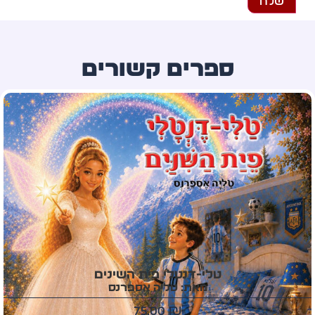
ספרים קשורים
עץ המשאלות מטהרן
מאת: סני פרי
60.00
₪