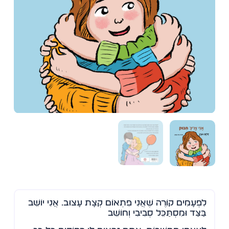
לִפְעָמִים קוֹרֶה שֶׁאֲנִי פִּתְאוֹם קְצָת עָצוּב. אֲנִי יוֹשֵׁב
בַּצַּד וּמִסְתַּכֵּל סְבִיבִי וְחוֹשֵׁב