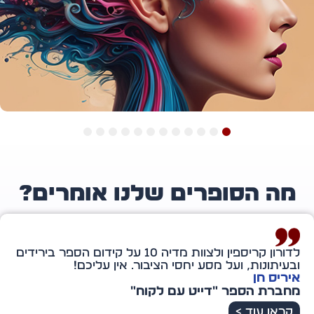
12
11
10
9
8
7
6
5
4
3
2
1
ה הסופרים שלנו אומרים?
לדורון קריספין ולצוות מדיה 10 על קידום הספר בירידים
תודה מיוחדת לדורו
סי הציבור. אין עליכם!
ברשת הענקית הזו.
הספר אלא גם אותי.
וקושי, של דמעות ו
עם לקוח"
אירית שמשון