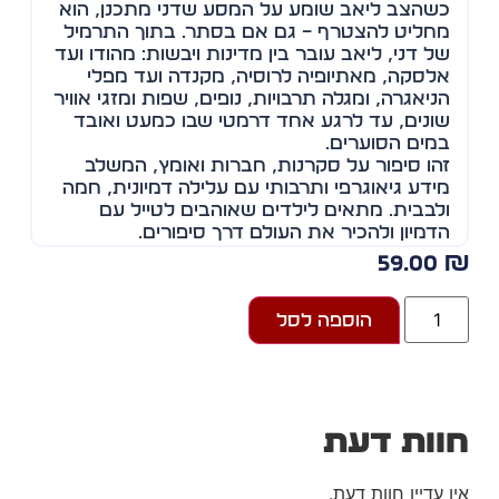
כשהצב ליאב שומע על המסע שדני מתכנן, הוא
מחליט להצטרף – גם אם בסתר. בתוך התרמיל
של דני, ליאב עובר בין מדינות ויבשות: מהודו ועד
אלסקה, מאתיופיה לרוסיה, מקנדה ועד מפלי
הניאגרה, ומגלה תרבויות, נופים, שפות ומזגי אוויר
שונים, עד לרגע אחד דרמטי שבו כמעט ואובד
במים הסוערים…
זהו סיפור על סקרנות, חברות ואומץ, המשלב
מידע גיאוגרפי ותרבותי עם עלילה דמיונית, חמה
ולבבית. מתאים לילדים שאוהבים לטייל עם
הדמיון ולהכיר את העולם דרך סיפורים.
59.00
הוספה לסל
וות דעת
ן עדיין חוות דעת.