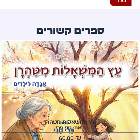
ספרים קשורים
עץ המשאלות מטהרן
מאת: סני פרי
60.00
₪