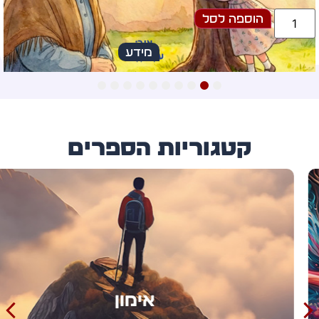
הוספה לסל
מידע
10
9
8
7
6
5
4
3
2
1
קטגוריות הספרים
אימון