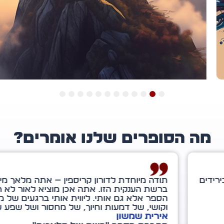
12
11
10
9
8
7
6
5
4
3
2
1
ה הסופרים שלנו אומרים?
ה מיוחדת לדורון קריספין — אתה מלאך מיוחד במינו
שת הענקית הזו. אתה אכן מוציא לאור לא רק את
ר אלא גם אותי. ליווית אותי ברגעים של מבוכה
שי, של דמעות וחיוך, של מחסור ושל שפע עתידי.
רית שמשון