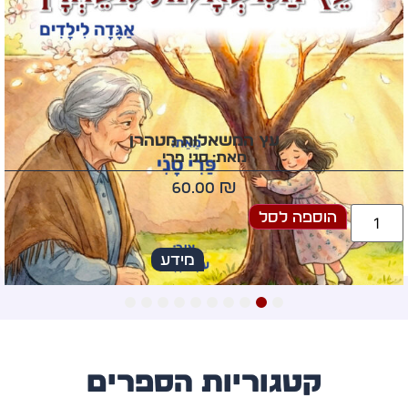
כאינדיבידואלים
וכקבוצה, תוך התייחסות ממוקדת לטווח גילאי
רחב.“
עץ המשאלות מטהרן
מאת: סני פרי
60.00
₪
הוספה לסל
מידע
10
9
8
7
6
5
4
3
2
1
קטגוריות הספרים