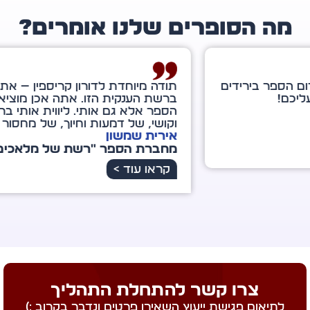
ה הסופרים שלנו אומרים?
ה מיוחדת לדורון קריספין — אתה מלאך מיוחד במינו
שת הענקית הזו. אתה אכן מוציא לאור לא רק את
ר אלא גם אותי. ליווית אותי ברגעים של מבוכה
שי, של דמעות וחיוך, של מחסור ושל שפע עתידי.
רית שמשון
ברת הספר "רשת של מלאכים"
ראו עוד >
צרו קשר להתחלת התהליך
לתיאום פגישת ייעוץ השאירו פרטים ונדבר בקרוב :)