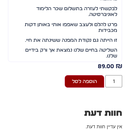
לבקשתי לעזרה בתשלום שכר הלימוד
לאוניברסיטה.
פרט להלם ולעצב שאפפו אותי באותן דקות
מכבידות
זו הייתה גם נקודת המפנה ששינתה את חיי.
השליטה בחיים שלנו נמצאת אך ורק בידיים
שלנו.
מינוס הוא תוצר של התנהלות כלכלית בלתי
89.00
מאורגנת
הוספה לסל
ובלתי מבוקרת. ניתן בהחלט לומר כי זהו דפוס
מחשבתי
והתנהגותי הנובע מגישה מסוימת לכסף בכלל
ולהתנהלות פיננסית בפרט.
וות דעת
הבעיה שלרוב אנשים נותנים לכסף לנהל אותם
במקום
ן עדיין חוות דעת.