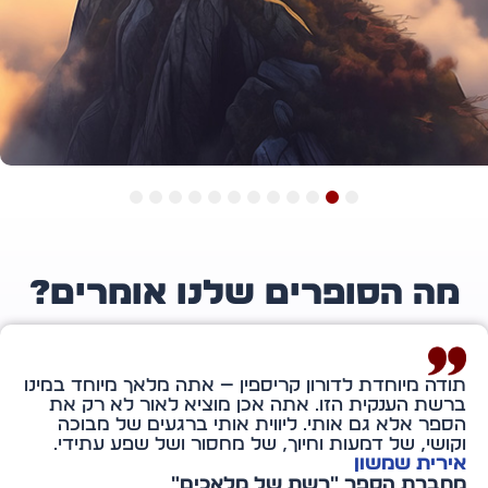
12
11
10
9
8
7
6
5
4
3
2
1
ה הסופרים שלנו אומרים?
ה מיוחדת לדורון קריספין — אתה מלאך מיוחד במינו
שת הענקית הזו. אתה אכן מוציא לאור לא רק את
ר אלא גם אותי. ליווית אותי ברגעים של מבוכה
שי, של דמעות וחיוך, של מחסור ושל שפע עתידי.
רית שמשון
ברת הספר "רשת של מלאכים"