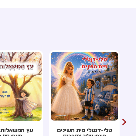
עץ המשאלות מטהרן
השנה שנעלמה ל
מאת: סני פרי
מאת: רון כר