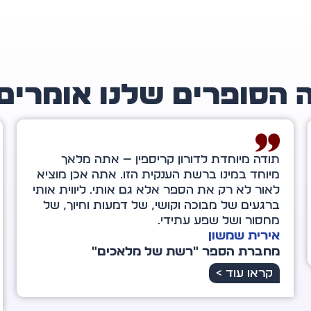
 הסופרים שלנו אומרים
ך
דורון קריספין, כשהייתי בת ארבע־עשרה צפיתי
מוציא
בסרט בשם "גראנד קניון", שהשפיע רבות על
ת אותי
חיי. מאותו הרגע ממש, כשיצאתי מבית הקולנו
, של
הבנתי שאם נכנס אדם לחייך – יש סיבה לכך. 
בהכרח נבין זאת באותו הרגע, אלא לעתים רק
במבט לאחור.
רינת ונטורה
מחברת הספר "הכוח שבי"
קראו עוד >