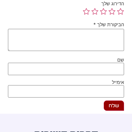
ירוג שלך
יקורת שלך
*
ם
מייל