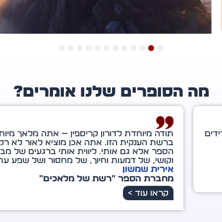
12
11
10
9
8
7
6
5
4
3
2
1
ה הסופרים שלנו אומרים?
ה מיוחדת לדורון קריספין — אתה מלאך מיוחד במינו
שת הענקית הזו. אתה אכן מוציא לאור לא רק את
ר אלא גם אותי. ליווית אותי ברגעים של מבוכה
שי, של דמעות וחיוך, של מחסור ושל שפע עתידי.
רית שמשון
ברת הספר "רשת של מלאכים"
ראו עוד >