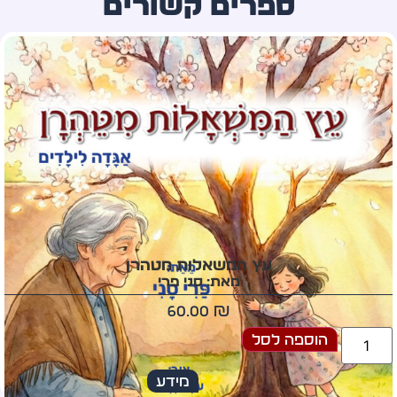
ספרים קשורים
עץ המשאלות מטהרן
מאת: סני פרי
60.00
₪
הוספה לסל
מידע