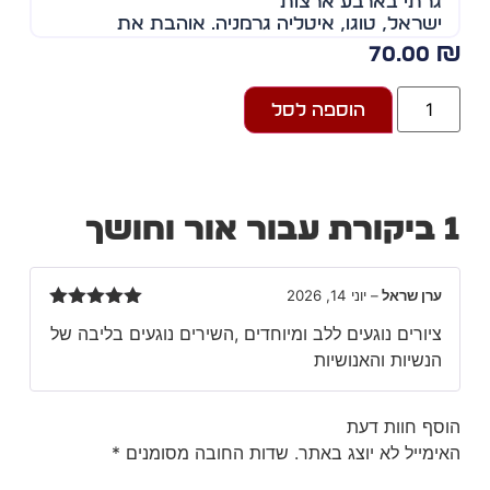
גרתי בארבע ארצות
ישראל, טוגו, איטליה גרמניה. אוהבת את
מוסקבה.
70.00
מציירת כחלק מהנשימה. שואפת מקשקשת.
אני אימא ואישה
הוספה לסל
ואין לשכוח את תלמה ילין שם הרגשתי לגיטימית.
לראשונה.
עבור
אור וחושך
ערן שראל
–
יוני 14, 2026
דורג
5
מתוך
ציורים נוגעים ללב ומיוחדים ,השירים נוגעים בליבה של
5
הנשיות והאנושיות
סף חוות דעת
ימייל לא יוצג באתר.
שדות החובה מסומנים
*