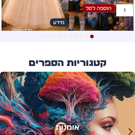
הוספה לסל
מידע
10
9
8
7
6
5
4
3
2
1
קטגוריות הספרים
אימון