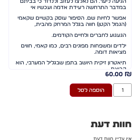
הגיעה ליער. הם נאלצו לעזוב ולנדוד כי בביתם
במדבר התרחשה רעידת אדמה ועכשיו אי
אפשר לחיות שם. הסיפור עוסק בקשיים שקאמי
(הגמל הקטן) חווה בגלל המרחק מהבית,
הגעגוע לחברים ולחיים הקודמים.
ילדים ומשפחות מפונים רבים, כמו קאמי, חווים
מציאות דומה.
תיאטרון זיקית היושב בתפן שבגליל המערבי, הוא
קבוצת
60.00
תיאטרון חזותי שיוצרת ומעלה הצגות מקוריות
למבוגרים
הוספה לסל
ולילדים. ההצגות מתאפיינות במגוון אמצעי הבעה
אומנותיים ומעט מילים, וכוללות בובות, תיאטרון
חפצים
וות דעת
וצלליות, תנועה, שילוב מולטימדיה ומוזיקה
מקורית.
ן עדיין חוות דעת.