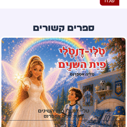
ספרים קשורים
עץ המשאלות מטהרן
מאת: סני פרי
60.00
₪