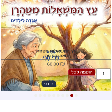
עץ המשאלות מטהרן
מאת: סני פרי
60.00
₪
הוספה לסל
מידע
10
9
8
7
6
5
4
3
2
1