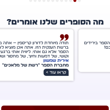
12
11
10
9
8
7
6
5
4
3
2
1
ה הסופרים שלנו אומרים?
ה מיוחדת לדורון קריספין — אתה מלאך מיוחד במינו
שת הענקית הזו. אתה אכן מוציא לאור לא רק את
ר אלא גם אותי. ליווית אותי ברגעים של מבוכה
שי, של דמעות וחיוך, של מחסור ושל שפע עתידי.
רית שמשון
ברת הספר "רשת של מלאכים"
ראו עוד >