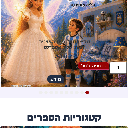
עץ המשאלות מטהרן
מאת: סני פרי
60.00
₪
הוספה לסל
מידע
10
9
8
7
6
5
4
3
2
1
קטגוריות הספרים