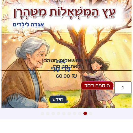
עץ המשאלות מטהרן
מאת: סני פרי
60.00
₪
הוספה לסל
מידע
10
9
8
7
6
5
4
3
2
1