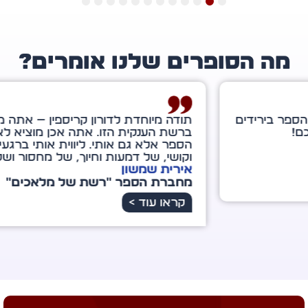
12
11
10
9
8
7
6
5
4
3
2
1
ה הסופרים שלנו אומרים?
ה מיוחדת לדורון קריספין — אתה מלאך מיוחד במינו
שת הענקית הזו. אתה אכן מוציא לאור לא רק את
ר אלא גם אותי. ליווית אותי ברגעים של מבוכה
שי, של דמעות וחיוך, של מחסור ושל שפע עתידי.
רית שמשון
ברת הספר "רשת של מלאכים"
ראו עוד >