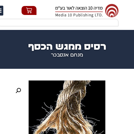
חי
רסיס ממגש הכסף
מנחם אנסבכר