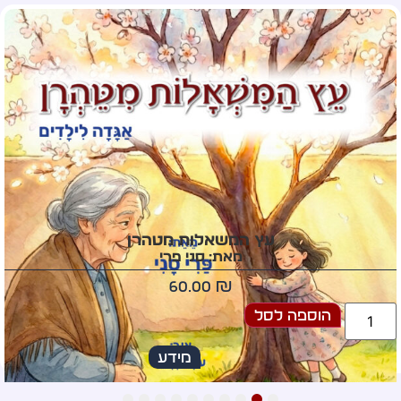
איוב… טחן היטב
במיקסר, והנח לתפוח עשרים ושש שנים. זהו.
לפזר על כמה משפחות
ולהגיש רותח.
(מתוך ”רסיס ממגש הכסף“)
#שעת נעילה
עץ המשאלות מטהרן
מאת: סני פרי
60.00
₪
הוספה לסל
מידע