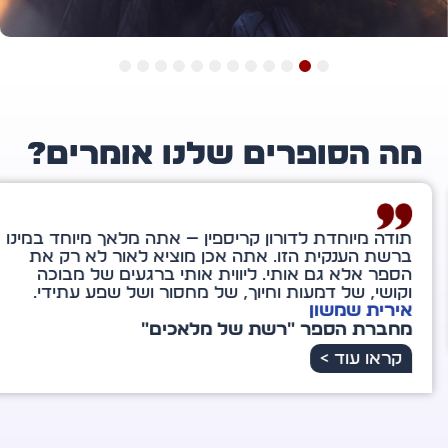
12
11
10
9
8
7
6
5
4
3
2
1
ה הסופרים שלנו אומרים?
ה מיוחדת לדורון קריספין — אתה מלאך מיוחד במינו
שת הענקית הזו. אתה אכן מוציא לאור לא רק את
ר אלא גם אותי. ליווית אותי ברגעים של מבוכה
שי, של דמעות וחיוך, של מחסור ושל שפע עתידי.
רית שמשון
ברת הספר "רשת של מלאכים"
ראו עוד >