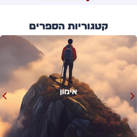
10
9
8
7
6
5
4
3
2
1
קטגוריות הספרים
אימון