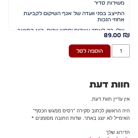
משירות סדיר
התייצב בפני וועדה של אגף השיקום לקביעת
אחוזי הנכות
שלו. רק לאחר עשרים וחמש שנים, הוא התייצב
89.00
שוב, והפעם
כדי לטפל בפצעים שהקרב הותיר בנשמתו.
הוספה לסל
תיעוד הפגישות הטיפוליות שהעלה על הכתב, כל
שבוע,
מאפשר לקורא לחוות מפגש בלתי אמצעי עם
רגעי האימה
וות דעת
והסיוטים המלווים את הלוחמים ומשפחותיהם.
הספר מאפשר
ן עדיין חוות דעת.
לאנשים שלחמו, השתתפו בקרב או חוו מצבים
ה הראשון לכתוב סקירה “רסיס ממגש הכסף”
טראומתיים
ימייל לא יוצג באתר.
שדות החובה מסומנים
*
”להציץ“ פנימה אל החדר שבו מתנהל הטיפול,
להאזין, לחוות
ירוג שלך