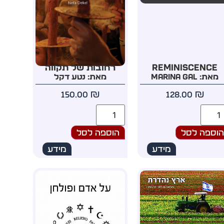
Reminiscence
רחובות של תקווה
מאת: Marina Gal
מאת: נטע דקל
150.00
₪
128.00
₪
וספה לסל
הוספה לסל
מידע
מידע