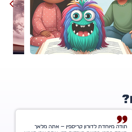
?
דורון קריספין, כשהייתי בת ארבע־עשרה צפיתי