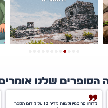
12
11
10
9
8
7
6
5
4
3
2
1
 הסופרים שלנו אומרים
תודה מיוחדת לדורון קריספין — אתה מלאך