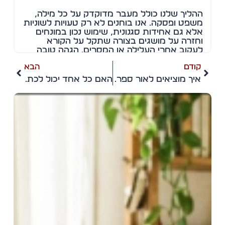
ההליך שלנו כולל מעבר מדוקדק על כל מילה,
משפט ופסקה. אנו בוחנים לא רק טעויות לשוניות
אלא גם אחידות סגנונית, שימוש נכון במונחים
וחזרה על מושגים בצורה שתקל על הקורא
לעקוב אחרי העלילה או המסרים. הגהה טובה
הופכת את הטקסט לנעים לעין ולקריאה, מסירה
קודם
הבא
הסחות דעת ושומרת על חוויית קריאה רציפה
ומרתקת.
איך מוציאים לאור ספר דיגיטלי?
האם כל אחד יכול לכתוב ספרים להתפתחות אישית
ספר מאורגן – חוויית
קריאה הרמונית וזורמת
מעבר לתיקון השגיאות, אנו שמים דגש גם על
מבנה הספר. ספר מאורגן נכון, עם פרקים ברורים
ועימוד נכון, מאפשר לקורא להתמצא בקלות,
להבין את המסרים ולהתחבר לסיפור או למידע.
מבנה מאורגן גם עוזר להבליט רעיונות מרכזיים,
ליצור קצב קריאה נעים ומאפשר חוויה עשירה
יותר, שמחזירה את הקורא להמשיך ולקרוא עוד.
עריכה לשונית בהוצאה