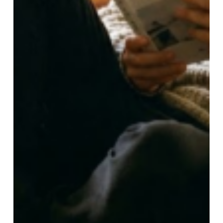
משפיע על התחושה הכללית של הקורא
ומאפשר לו להתחבר למסרים, לסיפור או לכל
תוכן אחר בצורה שמחזקת את החוויה ומעלה את
הערך של היצירה כולה.
איך אנחנו במדיה 10
עושים את זה?
אנחנו במדיה 10 מלווים את הסופרים שלנו בכל
שלב. אנו מתחילים בהערכת כתב היד, ממשיכים
לעריכה לשונית והגהה מקצועית, דואגים ל
עיצוב
גרפי
איכותי, הפקה פיזית ודיגיטלית, ומסייעים
בשיווק ובהפצה. אנו מתמחים במגוון רחב של
ז'אנרים ומציעים פתרונות מותאמים אישית לכל
סופר וכל פרויקט. המטרה שלנו היא להפוך את
הספר שלכם ליצירה מלאה, ברורה, קריאה
ומקצועית, שתשאיר חותם על כל קורא ותהפוך
את הספר שלכם למצליח. לתיאום פגישת ייעוץ
איתנו, השאירו פרטים ואנו נחזור אליכם בהקדם
עם כל מה שאתם צריכים לדעת בנוגע להוצאת
הספר שלכם לאור.