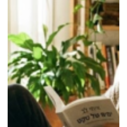
לאור
העריכה הלשונית
אינה מסתכמת רק בתיקון
טעויות דקדוקיות או ניסוחיות – היא מעצבת את
הסגנון, בונה את הקצב ומסייעת להעברת
המסרים בצורה ברורה ומדויקת. ההגהה, שמגיעה
אחריה, בודקת כל פרט קטן: סימני פיסוק, כתיב,
אחידות בין מונחים, ומבטיחה שהטקסט נטול
שגיאות.
בין אם מדובר בהוצאה פיזית, דיגיטלית או
משולבת, הפקה נכונה כוללת גם עימוד מדויק,
עיצוב גרפי מתאים, בחירת גופנים, תמונות,
ואלמנטים חזותיים נוספים שמשדרגים את הספר
מעבר לטקסט בלבד. השילוב בין העריכה,
ההגהה וההוצאה לאור יוצר ספר שאינו רק נטול
שגיאות אלא גם חווייתי, מובן וקל לקריאה, כזה
שהקורא לא רק לומד ממנו אלא גם נהנה מכל
עמוד ועמוד.
בתהליך הזה, כל שלב תומך בשלב הקודם, ויחד
הם הופכים את הספר ליצירה שלמה, מקצועית
ומרשימה, שמכבדת את הקורא ואת המחבר
כאחד. מדובר על מסע שבו כל פרט, גדול כקטן,