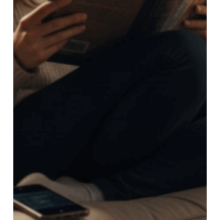
תחושת נגישות. הספר נמצא שם בשבילו, בכל
מקום ובכל זמן.
3.
שיווק דיגיטלי
שימוש במדיה חברתית, בלוגים ופלטפורמות
שונות מאפשר לסופר ליצור קשר עם הקוראים,
לקבל פידבק ולבנות קהילה סביב היצירה. החיבור
הזה מחזק את ההשפעה של הספר ומועיל גם
למכירות.
4.
שימור חוויית הקריאה
גם בדיגיטל ניתן ליצור חוויית קריאה עשירה
באמצעות עימוד מוקפד, תמונות, קישורים ומדיה
אינטראקטיבית. חוויה כזו מעמיקה את החיבור
הרגשי של הקורא לסיפור ומאפשרת לו להזדהות
ולהתרגש באופן מלא.
5.
ריכוז המלצות
המלצות על ספרים דומים או על יצירות של
סופרים אהובים מחזקות את תחושת הקהילה בין
הקוראים, יוצרות חיבור אנושי סביב אהבת
הספרים ומעניקות תחושה שכל קריאה היא חלק
מעולם ספרותי משותף ורחב יותר.
תפקידה של ההוצאה