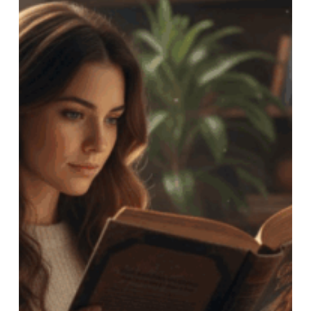
כיצד להישאר רלוונטיים
ככותבים גם בעידן
הדיגיטלי?
אכן הרבה השתנה בדרך שבה אנחנו קוראים
ספרים וגם בדרך בה נראים הספרים היום, אבל
יש דרכים לשמור על הרלוונטיות:
1.
ספרים מודפסים
–
שימור חוויה אותנטית
על אף הפורמטים הדיגיטליים, ספרים מודפסים
שומרים על קסם ייחודי. המגע, הריח והעימוד
מאפשרים לקורא לצלול לחוויה מלאה ואותנטית,
שמחברת אותו לסיפור ברמה הרגשית והחושית.
ספר מודפס נותן תחושת מסורת ויציבות בעולם
משתנה ומאפשר לסופר לשמר את הקשר האישי
והחזק ביותר עם הקוראים שלו.
2.
התאמה לפורמטים נוספים
גם אם אתם חסידי הספרים המודפסים, חשוב
להתאים את הכתיבה לפורמטים דיגיטליים או
לפלטפורמות שמע. זה מאפשר להגיע לקהל רחב
יותר, נותן מענה להעדפות שונות ומעניק לקורא