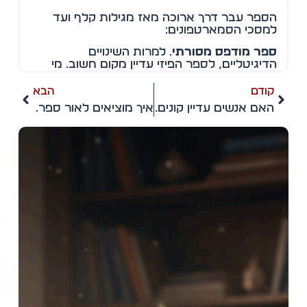
הספר עבר דרך ארוכה מאז מגילות קלף ועד
למסכי הסמארטפונים:
ספר מודפס מסורתי
.
למרות השינויים
הדיגיטליים, לספר הפיזי עדיין מקום חשוב. מי
שמעריך את המגע, הריח והחוויה האותנטית של
הקריאה בספר, ימצא ב
ספרים
מודפסים חוויה
קודם
הבא
ייחודית. ההוצאות לאור המסורתיות ממשיכות
האם אנשים עדיין קונים וקוראים ספרי בישול?
איך מוציאים לאור ספר דיגיטלי?
להשקיע בעימוד מוקפד, כריכה מעוצבת והדפסה
איכותית.
ספרים דיגיטליים
. עם התקדמות הטכנולוגיה,
הוצאות הספרים משיקות גם ספרי בפורמט
דיגיטלי, מה שמאפשר לקרוא על גבי טאבלט או
סמארטפון. הדיגיטל מביא איתו נוחות, נגישות
ויכולת לשאת ספרייה שלמה בכף היד, בלי לוותר
על התוכן.
ספרי שמע ופודקאסטים ספרותיים
. פורמט
נוסף שמציב את הספר בעידן הדיגיטלי הוא ספרי
שמע, המאפשרים "לקרוא תוך כדי תנועה". כך
גם מי שלא מוצא זמן לשבת עם ספר פיזי יכול
ליהנות מהידע והסיפור, בשגרת היום־יום או
בדרכים.