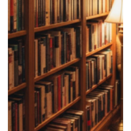
עבודה מול הוצאה לאור מקצועית שמביאה
את הספר לידיים הנכונות.
שיווק ממוקד ואסטרטגי שמוביל לחשיפה
והפצה רחבה.
רבים מהסופרים שמצליחים ליצור רבי‑מכר
משקיעים לא פחות באנרגיה,
ב
שיווק
ובאסטרטגיה מאשר בכתיבה עצמה. הספר הוא
רק ההתחלה – הדרך להפוך אותו לרב‑מכר
עוברת דרך שילוב חכם של תוכן, מקצועיות,
שיווק והבנה אמיתית של הקוראים.
לא בטוחים מה סיכויי ההצלחה של הספר שלכם?
אנחנו כאן כדי לעזור! צוות המומחים שלנו ב
מדיה
10
מתמחה בהערכות והכוונה לפני ההוצאה לאור
ובכל שלבי התהליך עד להפצת הספר! מוזמנים
לפנות אלינו עם כתב היד, ונדבר