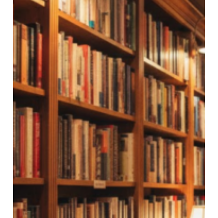
במדינות כמו ארצות הברית, רב מכר צריך למכור
בין 5,000 ל‑10,000 עותקים בשבוע.
בישראל, השוק קטן יותר, ולכן ספר שמוכר כמה
מאות עותקים בשבוע או אלפים בחודשים
הראשונים יכול להיחשב לרב‑מכר.
לעיתים, גם ספר שלא מכר כמות עצומה של
עותקים עדיין נחשב לרב‑מכר אם הוא מופיע
ברשימות מכובדות, מקבל ביקורות חיוביות
ומייצר שיח ציבורי סביבו. כלומר, סטטוס "רב
מכר" הוא גם עניין של מוניטין ושיווק, לא רק של
מספרים.
אז… איך כותבים רב
מכר?!
האמת היא שאין נוסחה קסם אחת, אך שילוב של
הדברים הבאים מגדיל משמעותית את הסיכוי:
כתיבה איכותית ומקורית שמייצרת חוויה
רגשית.
הגדרה ברורה של קהל יעד והבנת הצרכים
שלו.